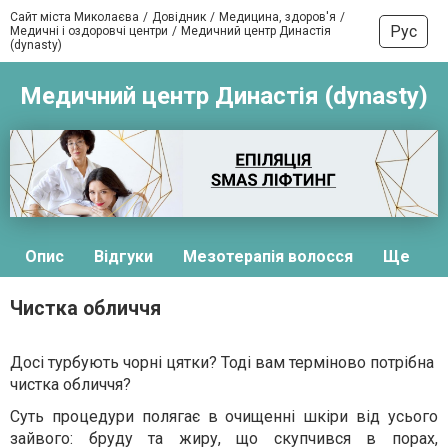
Сайт міста Миколаєва
Довідник
Медицина, здоров'я
Рус
Медичні і оздоровчі центри
Медичний центр Династія
(dynasty)
Медичний центр Династія (dynasty)
Опис
Відгуки
Мезотерапія волосся
Ще
Чистка обличчя
Досі турбують чорні цятки? Тоді вам терміново потрібна
чистка обличчя?
Суть процедури полягає в очищенні шкіри від усього
зайвого: бруду та жиру, що скупчився в порах,