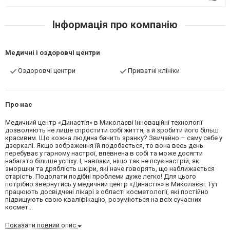
Інформація про компанію
Медичні і оздоровчі центри
Оздоровчі центри
Приватні клініки
Про нас
Медичний центр «Династія» в Миколаєві Інноваційні технології
дозволяють не лише спростити собі життя, а й зробити його більш
красивим. Що кожна людина бачить зранку? Звичайно – саму себе у
дзеркалі. Якщо зображення їй подобається, то вона весь день
перебуває у гарному настрої, впевнена в собі та може досягти
набагато більше успіху. І, навпаки, ніщо так не псує настрій, як
зморшки та дряблість шкіри, які наче говорять, що наближається
старість. Подолати подібні проблеми дуже легко! Для цього
потрібно звернутись у медичний центр «Династія» в Миколаєві. Тут
працюють досвідчені лікарі з області косметології, які постійно
підвищують свою кваліфікацію, розуміються на всіх сучасних
космет...
Показати повний опис