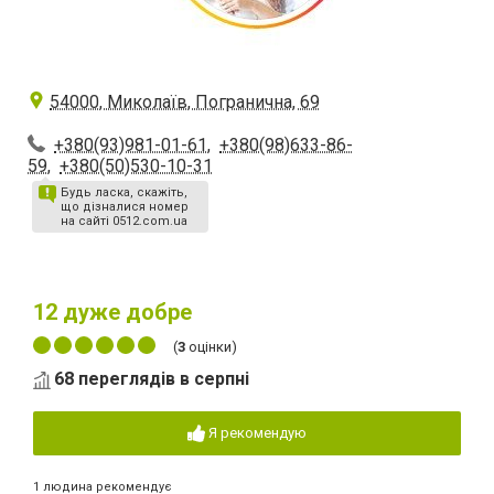
54000, Миколаїв, Погранична, 69
+380(93)981-01-61
,
+380(98)633-86-
59
,
+380(50)530-10-31
Будь ласка, скажіть,
що дізналися номер
на сайті 0512.com.ua
12
дуже добре
(
3
оцінки)
68 переглядів в серпні
Я рекомендую
1 людина рекомендує